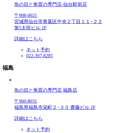
魚の目と角質の専門店-仙台駅前店
〒908‐0021
宮城県仙台市青葉区中央２丁目１１−２２
第5太田ビル 2F
詳細はこちら
ネット予約
022‐397-8285
福島
魚の目と角質の専門店 福島店
〒960-8031
福島県福島市栄町２−３０ 齋藤ビル 2F
詳細はこちら
ネット予約