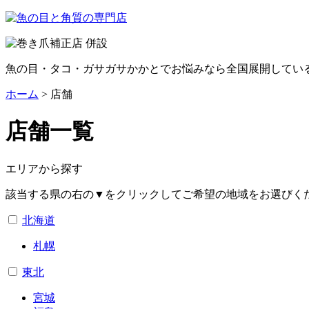
魚の目・タコ・ガサガサかかとでお悩みなら全国展開してい
ホーム
>
店舗
店舗一覧
エリアから探す
該当する県の右の▼をクリックして
ご希望の地域
をお選びく
北海道
札幌
東北
宮城