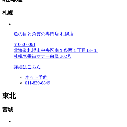
札幌
魚の目と角質の専門店 札幌店
〒060-0061
北海道札幌市中央区南１条西１丁目13−１
札幌壱番街マナー白鳥 302号
詳細はこちら
ネット予約
011-839-8849
東北
宮城