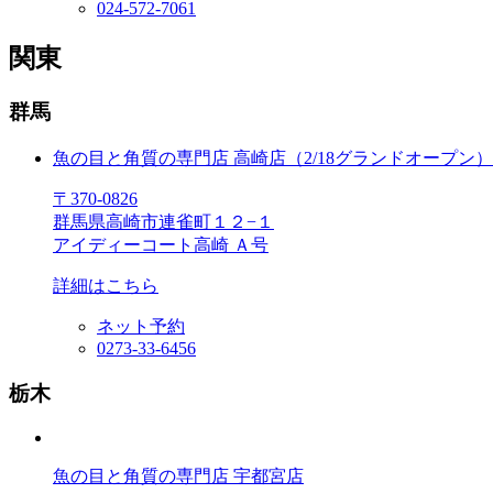
024‐572‐7061
関東
群馬
魚の目と角質の専門店 高崎店（2/18グランドオープン）
〒370‐0826
群馬県高崎市連雀町１２−１
アイディーコート高崎 Ａ号
詳細はこちら
ネット予約
0273-33-6456
栃木
魚の目と角質の専門店 宇都宮店