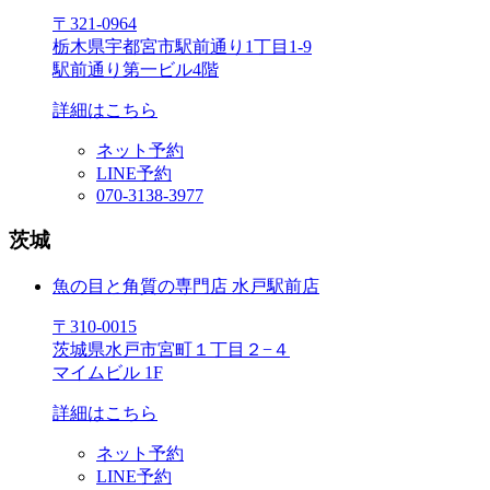
〒321-0964
栃木県宇都宮市駅前通り1丁目1-9
駅前通り第一ビル4階
詳細はこちら
ネット予約
LINE予約
070-3138-3977
茨城
魚の目と角質の専門店 水戸駅前店
〒310‐0015
茨城県水戸市宮町１丁目２−４
マイムビル 1F
詳細はこちら
ネット予約
LINE予約