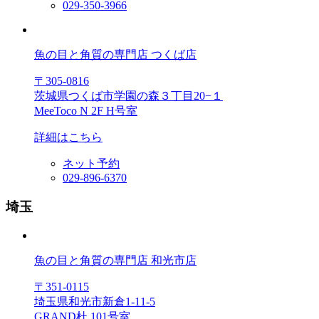
029-350-3966
魚の目と角質の専門店 つくば店
〒305-0816
茨城県つくば市学園の森３丁目20−１
MeeToco N 2F H号室
詳細はこちら
ネット予約
029-896-6370
埼玉
魚の目と角質の専門店 和光市店
〒351-0115
埼玉県和光市新倉1-11-5
GRAND杜 101号室